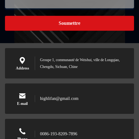
Soumettre
Groupe 1, communauté de Weishui, ville de Longqiao,
Chengdu, Sichuan, Chine
Address
highlifan@gmail.com
E-mail
0086-193-8209-7896