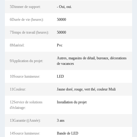
5Dimmer de support:
- Oui, oui.
6Durée de vie (heures):
50000
7Temps de travail (heures):
50000
8Matériel:
Pvc
Autres, magasins de détail, bureaux, décorations
9Application du projet:
de vacances
10Source lumineuse:
LED
11Couleur:
Jaune doré, rouge, vert thé, couleur Muli
12Service de solutions
Installation du projet
d'éclairage:
13Garantie ((Année):
3 ans
14Source lumineuse:
Bande de LED