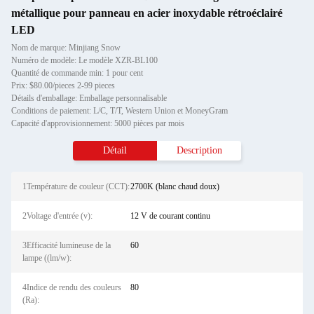
métallique pour panneau en acier inoxydable rétroéclairé
LED
Nom de marque: Minjiang Snow
Numéro de modèle: Le modèle XZR-BL100
Quantité de commande min: 1 pour cent
Prix: $80.00/pieces 2-99 pieces
Détails d'emballage: Emballage personnalisable
Conditions de paiement: L/C, T/T, Western Union et MoneyGram
Capacité d'approvisionnement: 5000 pièces par mois
Détail
Description
1Température de couleur (CCT):
2700K (blanc chaud doux)
2Voltage d'entrée (v):
12 V de courant continu
3Efficacité lumineuse de la
60
lampe ((lm/w):
4Indice de rendu des couleurs
80
(Ra):