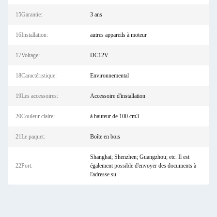
15Garantie:
3 ans
16Installation:
autres appareils à moteur
17Voltage:
DC12V
18Caractéristique:
Environnemental
19Les accessoires:
Accessoire d'installation
20Couleur claire:
à hauteur de 100 cm3
21Le paquet:
Boîte en bois
Shanghai; Shenzhen; Guangzhou; etc. Il est
22Port:
également possible d'envoyer des documents à
l'adresse su