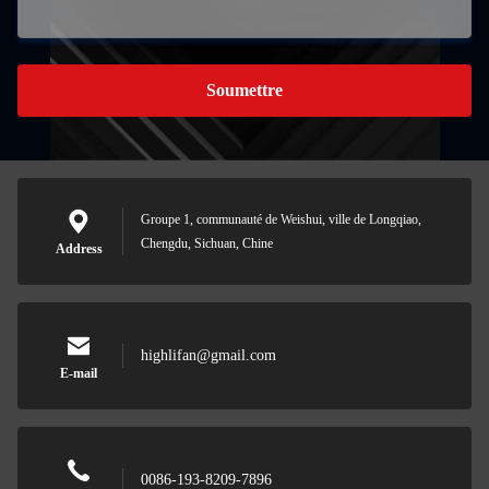
Soumettre
Groupe 1, communauté de Weishui, ville de Longqiao,
Chengdu, Sichuan, Chine
Address
highlifan@gmail.com
E-mail
0086-193-8209-7896