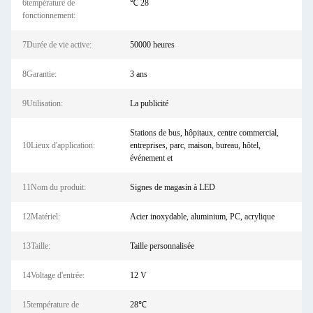
6température de
℃ 28
fonctionnement:
7Durée de vie active:
50000 heures
8Garantie:
3 ans
9Utilisation:
La publicité
Stations de bus, hôpitaux, centre commercial,
10Lieux d'application:
entreprises, parc, maison, bureau, hôtel,
événement et
11Nom du produit:
Signes de magasin à LED
12Matériel:
Acier inoxydable, aluminium, PC, acrylique
13Taille:
Taille personnalisée
14Voltage d'entrée:
12 V
15température de
28℃