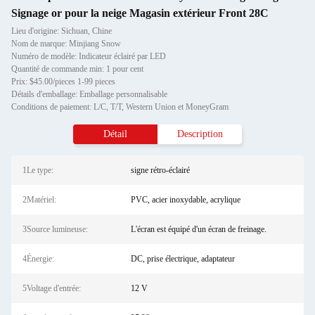
Signage or pour la neige Magasin extérieur Front 28C
Lieu d'origine: Sichuan, Chine
Nom de marque: Minjiang Snow
Numéro de modèle: Indicateur éclairé par LED
Quantité de commande min: 1 pour cent
Prix: $45.00/pieces 1-99 pieces
Détails d'emballage: Emballage personnalisable
Conditions de paiement: L/C, T/T, Western Union et MoneyGram
Détail
Description
1Le type:
signe rétro-éclairé
2Matériel:
PVC, acier inoxydable, acrylique
3Source lumineuse:
L'écran est équipé d'un écran de freinage.
4Énergie:
DC, prise électrique, adaptateur
5Voltage d'entrée:
12 V