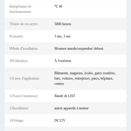
6température de
℃ 40
fonctionnement:
7Durée de vie active:
5000 heures
8Garantie:
3 ans, 3 ans
9Mode d'installation:
Monture murale/suspendue/ debout
10Utilisation:
À l'extérieur
Bâtiments, magasins, écoles, gares routières,
11Lieux d'application:
bars, voitures, entreprises, parcs, hôpitaux,
centres
12Source lumineuse:
Bande de LED
13Installation:
autres appareils à moteur
14Voltage:
DC12V