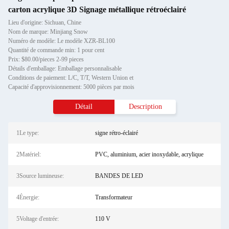
carton acrylique 3D Signage métallique rétroéclairé
Lieu d'origine: Sichuan, Chine
Nom de marque: Minjiang Snow
Numéro de modèle: Le modèle XZR-BL100
Quantité de commande min: 1 pour cent
Prix: $80.00/pieces 2-99 pieces
Détails d'emballage: Emballage personnalisable
Conditions de paiement: L/C, T/T, Western Union et
Capacité d'approvisionnement: 5000 pièces par mois
Détail
Description
1Le type:
signe rétro-éclairé
2Matériel:
PVC, aluminium, acier inoxydable, acrylique
3Source lumineuse:
BANDES DE LED
4Énergie:
Transformateur
5Voltage d'entrée:
110 V