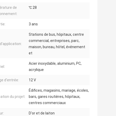
rature de
℃ 28
ionnement:
tie:
3 ans
Stations de bus, hôpitaux, centre
commercial, entreprises, parc,
d'application:
maison, bureau, hôtel, événement
et
Acier inoxydable, aluminium, PC,
iel:
acrylique
ge d'entrée:
12 V
Édifices, magasins, mariage, écoles,
ation du projet:
bars, gares routières, hôpitaux,
centres commerciaux
ur:
D'or et de laiton