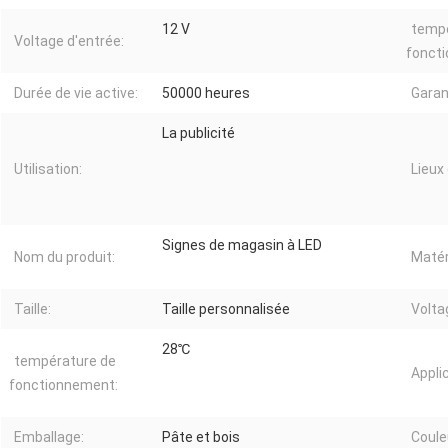
12 V
tempé
Voltage d'entrée:
fonct
Durée de vie active:
50000 heures
Garan
La publicité
Utilisation:
Lieux 
Signes de magasin à LED
Nom du produit:
Matér
Taille:
Taille personnalisée
Volta
28℃
température de
Applic
fonctionnement:
Emballage:
Pâte et bois
Coule