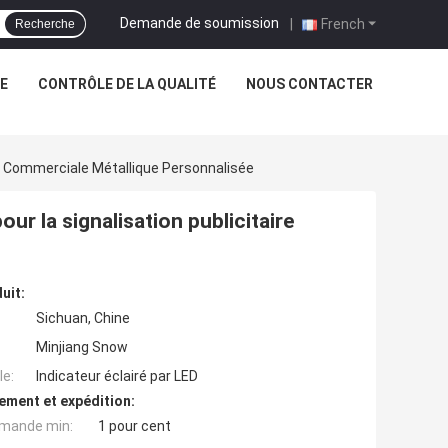
Demande de soumission
|
French
Recherche
NE
CONTRÔLE DE LA QUALITÉ
NOUS CONTACTER
re Commerciale Métallique Personnalisée
ur la signalisation publicitaire
uit:
Sichuan, Chine
Minjiang Snow
e:
Indicateur éclairé par LED
ement et expédition:
mande min:
1 pour cent