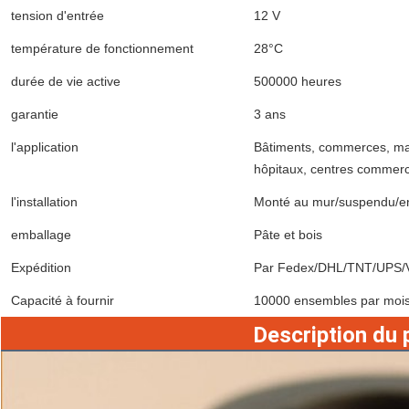
tension d'entrée
12 V
température de fonctionnement
28°C
durée de vie active
500000 heures
garantie
3 ans
l'application
Bâtiments, commerces, mari
hôpitaux, centres commerci
l'installation
Monté au mur/suspendu/en
emballage
Pâte et bois
Laisser un message
Expédition
Par Fedex/DHL/TNT/UPS/V
Nous vous rappellerons bientôt!
Capacité à fournir
10000 ensembles par moi
Description du 