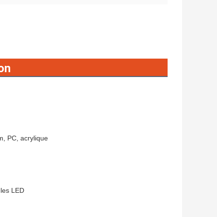
on
m, PC, acrylique
ules LED