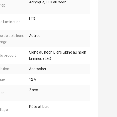
Acrylique, LED au néon
iel:
LED
e lumineuse:
ce de solutions
Autres
irage:
Signe au néon Bière Signe au néon
u produit:
lumineux LED
lation:
Accrocher
age:
12 V
2 ans
tie:
Pâte et bois
lage: