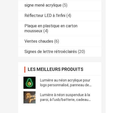
signe mené acrylique
(5)
Réflecteur LED à l'infini
(4)
Plaque en plastique en carton
mousseux
(4)
Ventes chaudes
(6)
Signes de lettre rétroéclairés
(20)
LES MEILLEURS PRODUITS
Lumière au néon acrylique pour
logo personnalisé, panneau de
mariage et panneau publicitaire
Lumière à néon suspendue à la
paroi, à l'usb/batterie, cadeau
d'anniversaire, peinture murale à
néon