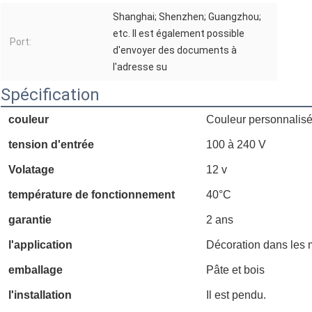
Shanghai; Shenzhen; Guangzhou;
etc. Il est également possible
Port:
d'envoyer des documents à
l'adresse su
Spécification
couleur
Couleur personnalis
tension d'entrée
100 à 240 V
Volatage
12 v
température de fonctionnement
40°C
garantie
2 ans
l'application
Décoration dans les m
emballage
Pâte et bois
l'installation
Il est pendu.