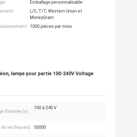
ge:
Emballage personnalisable
iement:
L/C, T/T, Western Union et
MoneyGram
ovisionnement:
1000 pièces par mois
néon, lampe pour partie 100-240V Voltage
100 à 240 V
ge d'entrée (v):
 de vie (heures):
50000