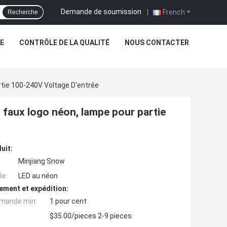
Demande de soumission
|
French
Recherche
NE
CONTRÔLE DE LA QUALITÉ
NOUS CONTACTER
tie 100-240V Voltage D'entrée
 faux logo néon, lampe pour partie
uit:
Minjiang Snow
e:
LED au néon
ement et expédition:
mande min:
1 pour cent
$35.00/pieces 2-9 pieces