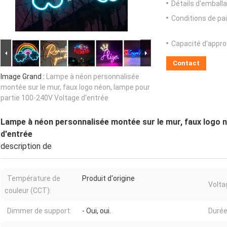
Détails d'emballa
Conditions de pa
Capacité d'appr
Contact
Image Grand :
Lampe à néon personnalisée
montée sur le mur, faux logo néon, lampe pour
partie 100-240V Voltage d'entrée
Lampe à néon personnalisée montée sur le mur, faux logo 
d'entrée
description de
Température de
Produit d'origine
Volta
couleur (CCT):
Dimmer de support:
- Oui, oui.
Durée