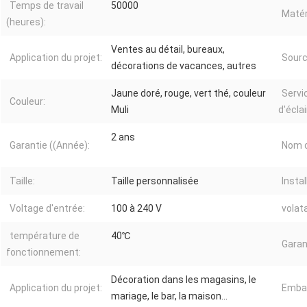
Temps de travail
50000
Matér
(heures):
Ventes au détail, bureaux,
Application du projet:
Sourc
décorations de vacances, autres
Jaune doré, rouge, vert thé, couleur
Servi
Couleur:
Muli
d'écla
2 ans
Garantie ((Année):
Nom d
Taille:
Taille personnalisée
Instal
Voltage d'entrée:
100 à 240 V
volat
température de
40℃
Garan
fonctionnement:
Décoration dans les magasins, le
Application du projet:
Embal
mariage, le bar, la maison...