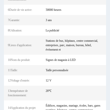
6Durée de vie active:
50000 heures
7Garantie:
3 ans
8Utilisation:
La publicité
Stations de bus, hôpitaux, centre commercial,
9Lieux d'application:
entreprises, parc, maison, bureau, hôtel,
événement et
10Nom du produit:
Signes de magasin à LED
11Taille:
Taille personnalisée
12Voltage d'entrée:
12 V
13température de
28℃
fonctionnement:
Édifices, magasins, mariage, écoles, bars, gares
14Application du projet: