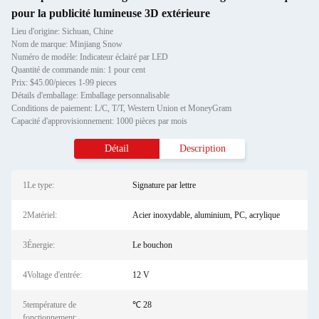
pour la publicité lumineuse 3D extérieure
Lieu d'origine: Sichuan, Chine
Nom de marque: Minjiang Snow
Numéro de modèle: Indicateur éclairé par LED
Quantité de commande min: 1 pour cent
Prix: $45.00/pieces 1-99 pieces
Détails d'emballage: Emballage personnalisable
Conditions de paiement: L/C, T/T, Western Union et MoneyGram
Capacité d'approvisionnement: 1000 pièces par mois
Détail
Description
1Le type:
Signature par lettre
2Matériel:
Acier inoxydable, aluminium, PC, acrylique
3Énergie:
Le bouchon
4Voltage d'entrée:
12 V
5température de
℃ 28
fonctionnement: