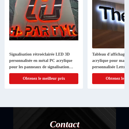
Signalisation rétroéclairée LED 3D
Tableau d'affichage d
personnalisée en métal PC acrylique
acrylique pour magas
pour les panneaux de signalisation
personnalisée Lettres
murale en acier inoxydable
rétroéclairées à LED
Obtenez le meilleur prix
Obtenez le me
Contact